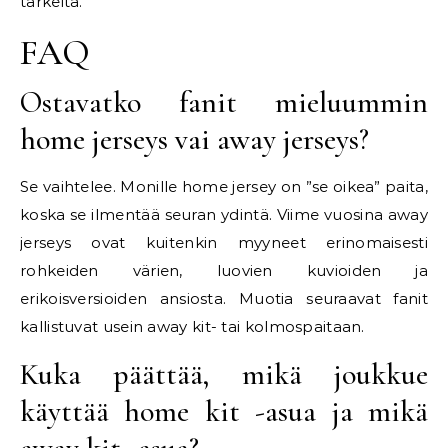
tärkeitä.
FAQ
Ostavatko fanit mieluummin
home jerseys vai away jerseys?
Se vaihtelee. Monille home jersey on ”se oikea” paita,
koska se ilmentää seuran ydintä. Viime vuosina away
jerseys ovat kuitenkin myyneet erinomaisesti
rohkeiden värien, luovien kuvioiden ja
erikoisversioiden ansiosta. Muotia seuraavat fanit
kallistuvat usein away kit- tai kolmospaitaan.
Kuka päättää, mikä joukkue
käyttää home kit -asua ja mikä