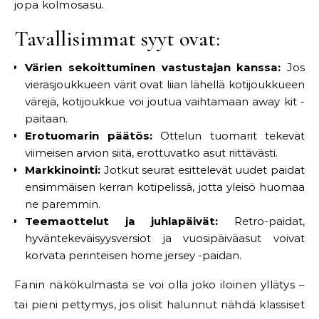
jopa kolmosasu.
Tavallisimmat syyt ovat:
Värien sekoittuminen vastustajan kanssa:
Jos
vierasjoukkueen värit ovat liian lähellä kotijoukkueen
värejä, kotijoukkue voi joutua vaihtamaan away kit -
paitaan.
Erotuomarin päätös:
Ottelun tuomarit tekevät
viimeisen arvion siitä, erottuvatko asut riittävästi.
Markkinointi:
Jotkut seurat esittelevät uudet paidat
ensimmäisen kerran kotipelissä, jotta yleisö huomaa
ne paremmin.
Teemaottelut ja juhlapäivät:
Retro-paidat,
hyväntekeväisyysversiot ja vuosipäiväasut voivat
korvata perinteisen home jersey -paidan.
Fanin näkökulmasta se voi olla joko iloinen yllätys –
tai pieni pettymys, jos olisit halunnut nähdä klassiset