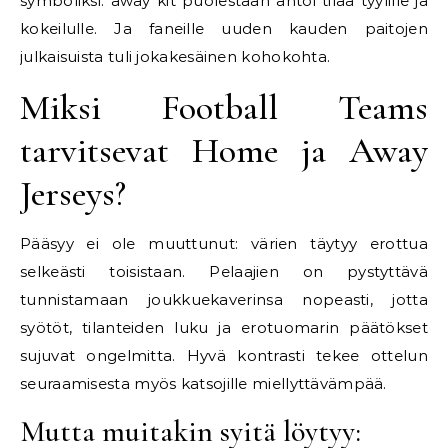
symboliksi. away kit puolestaan antoi tilaa tyylille ja
kokeilulle. Ja faneille uuden kauden paitojen
julkaisuista tuli jokakesäinen kohokohta.
Miksi Football Teams
tarvitsevat Home ja Away
Jerseys?
Pääsyy ei ole muuttunut: värien täytyy erottua
selkeästi toisistaan. Pelaajien on pystyttävä
tunnistamaan joukkuekaverinsa nopeasti, jotta
syötöt, tilanteiden luku ja erotuomarin päätökset
sujuvat ongelmitta. Hyvä kontrasti tekee ottelun
seuraamisesta myös katsojille miellyttävämpää.
Mutta muitakin syitä löytyy: