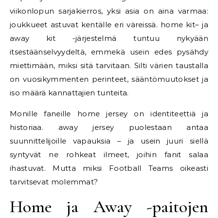
viikonlopun sarjakierros, yksi asia on aina varmaa:
joukkueet astuvat kentälle eri väreissä. home kit– ja
away kit -järjestelmä tuntuu nykyään
itsestäänselvyydeltä, emmekä usein edes pysähdy
miettimään, miksi sitä tarvitaan. Silti värien taustalla
on vuosikymmenten perinteet, sääntömuutokset ja
iso määrä kannattajien tunteita.
Monille faneille home jersey on identiteettiä ja
historiaa. away jersey puolestaan antaa
suunnittelijoille vapauksia – ja usein juuri siellä
syntyvät ne rohkeat ilmeet, joihin fanit salaa
ihastuvat. Mutta miksi Football Teams oikeasti
tarvitsevat molemmat?
Home ja Away -paitojen