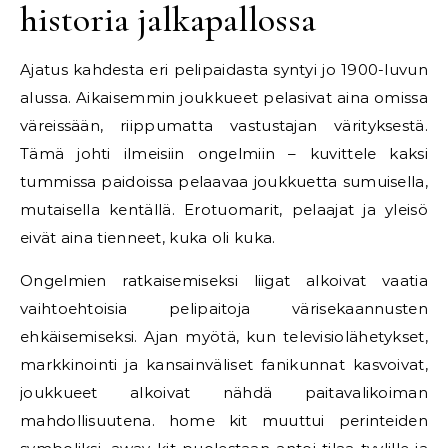
historia jalkapallossa
Ajatus kahdesta eri pelipaidasta syntyi jo 1900-luvun
alussa. Aikaisemmin joukkueet pelasivat aina omissa
väreissään, riippumatta vastustajan värityksestä.
Tämä johti ilmeisiin ongelmiin – kuvittele kaksi
tummissa paidoissa pelaavaa joukkuetta sumuisella,
mutaisella kentällä. Erotuomarit, pelaajat ja yleisö
eivät aina tienneet, kuka oli kuka.
Ongelmien ratkaisemiseksi liigat alkoivat vaatia
vaihtoehtoisia pelipaitoja värisekaannusten
ehkäisemiseksi. Ajan myötä, kun televisiolähetykset,
markkinointi ja kansainväliset fanikunnat kasvoivat,
joukkueet alkoivat nähdä paitavalikoiman
mahdollisuutena. home kit muuttui perinteiden