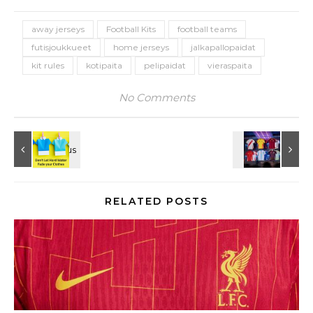
away jerseys
Football Kits
football teams
futisjoukkueet
home jerseys
jalkapallopaidat
kit rules
kotipaita
pelipaidat
vieraspaita
No Comments
RELATED POSTS