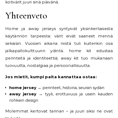
koti­värit juuri sinä päivänä.
Yhteenveto
Home ja away jerseys syntyivät yksinkertaisesta
käytännön tarpeesta: värit eivät saaneet mennä
sekaisin. Vuosien aikana niistä tuli kuitenkin osa
jalkapallokulttuurin ydintä. home kit edustaa
perinteitä ja identiteettiä; away kit tuo mukanaan
luovuutta, nostalgiaa ja persoonallisuutta.
Jos mietit, kumpi paita kannattaa ostaa:
home jersey →
perinteet, historia, seuran sydän
away jersey →
tyyli, erottuvuus ja usein kauden
rohkein design
Molemmat kertovat tarinan – ja juuri siksi ne ovat