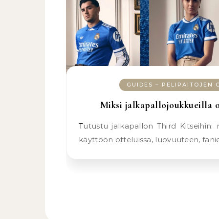
GUIDES – PELIPAITOJEN
Miksi jalkapallojoukkueilla 
Tutustu jalkapallon Third Kitseihin: niiden tarkoitukseen,
käyttöön otteluissa, luovuuteen, fani