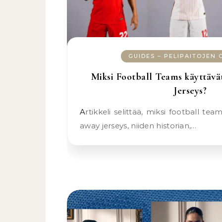
GUIDES – PELIPAITOJEN
Miksi Football Teams käyttäv
Jerseys?
Artikkeli selittää, miksi football teams käyttävät home ja
away jerseys, niiden historian,…