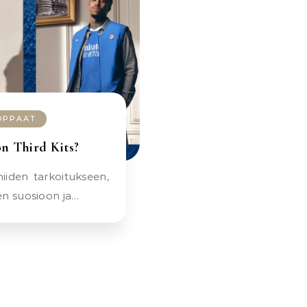
 OPPAAT
on Third Kits?
en suosioon ja…