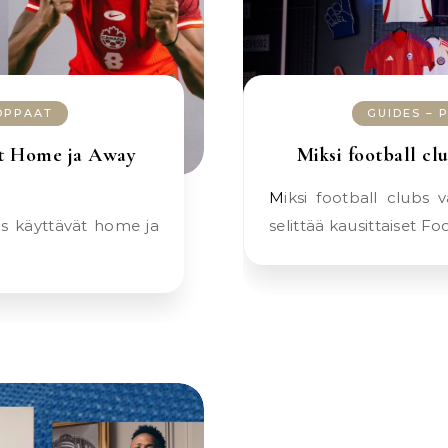
 OPPAAT
GUIDES – 
ät Home ja Away
Miksi football clu
Miksi football clubs vaihtavat Kits joka kausi? Artikkeli
selittää kausittaiset Fo