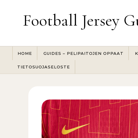
Skip to content
Football Jersey G
HOME
GUIDES – PELIPAITOJEN OPPAAT
K
TIETOSUOJASELOSTE