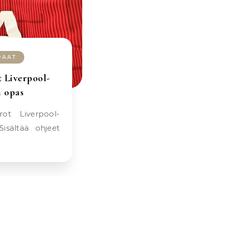
PAAT
t Liverpool-
n opas
 Sisältää ohjeet