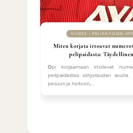
GUIDES – PELIPAITOJEN OP
Miten korjata irtoavat numero
pelipaidasta: Täydelline
Opi korjaamaan irtoilevat numerot Liverpool-
pelipaidastasi silitysraudan avulla.
pesuun ja hoitoon,…