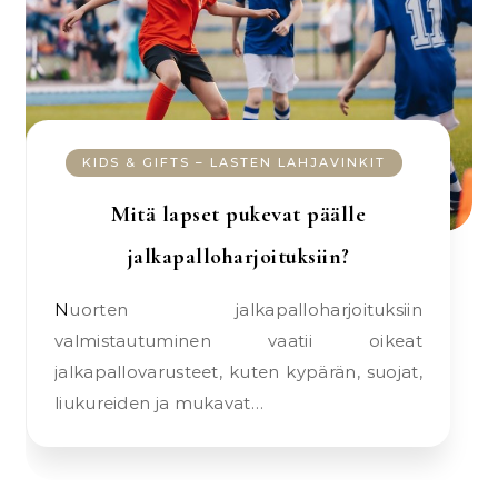
KIDS & GIFTS – LASTEN LAHJAVINKIT
Mitä lapset pukevat päälle
jalkapalloharjoituksiin?
Nuorten jalkapalloharjoituksiin
valmistautuminen vaatii oikeat
jalkapallovarusteet, kuten kypärän, suojat,
liukureiden ja mukavat…